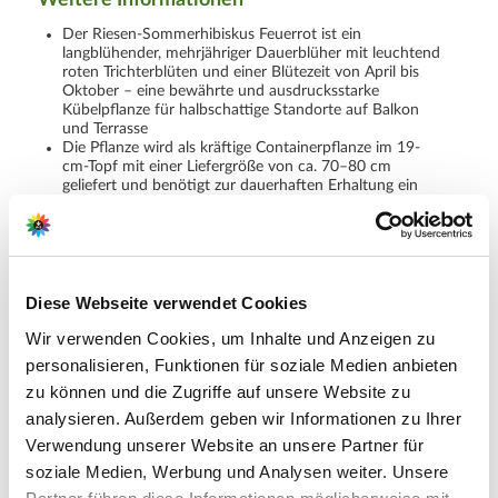
Weitere Informationen
Der Riesen-Sommerhibiskus Feuerrot ist ein
langblühender, mehrjähriger Dauerblüher mit leuchtend
roten Trichterblüten und einer Blütezeit von April bis
Oktober – eine bewährte und ausdrucksstarke
Kübelpflanze für halbschattige Standorte auf Balkon
und Terrasse
Die Pflanze wird als kräftige Containerpflanze im 19-
cm-Topf mit einer Liefergröße von ca. 70–80 cm
geliefert und benötigt zur dauerhaften Erhaltung ein
helles, frostfreies Winterquartier sowie regelmäßige
Düngung während der Wachstumsperiode
Lieferumfang je Verpackungseinheit (VE): 1 Stück
Diese Webseite verwendet Cookies
Hersteller/Importeur
Wir verwenden Cookies, um Inhalte und Anzeigen zu
personalisieren, Funktionen für soziale Medien anbieten
zu können und die Zugriffe auf unsere Website zu
analysieren. Außerdem geben wir Informationen zu Ihrer
Verwendung unserer Website an unsere Partner für
Ahrens+Sieberz GmbH &
soziale Medien, Werbung und Analysen weiter. Unsere
Co KG
Hauptstr. 440