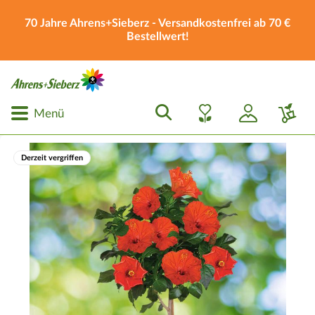
70 Jahre Ahrens+Sieberz - Versandkostenfrei ab 70 €
Bestellwert!
Menü
Derzeit vergriffen