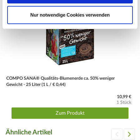
Düngegaben
einmal wöchentlich Flüssigdünger über das Gießwasser
Nur notwendige Cookies verwenden
verabreichen
Wassergaben
mäßig feucht halten
Wuchs
Höhe: etwa 70 bis 80 cm
Blüte
COMPO SANA® Qualitäts-Blumenerde ca. 50% weniger
rot, April bis Oktober
Gewicht - 25 Liter (1 L / € 0,44)
10,99 €
Schnitt
1 Stück
nach Bedarf kann die Pflanze einen Form- bzw. Rückschnitt
erhalten
Zum Produkt
Winter
Ähnliche Artikel
nicht winterhart ab ca. Ende September/Anfang Oktober