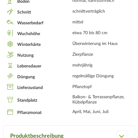
normal, nährstoffreich
Boden
schnittverträglich
Schnitt
mittel
Wasserbedarf
etwa 70 bis 80 cm
Wuchshöhe
Überwinterung im Haus
Winterhärte
Zierpflanze
Nutzung
mehrjährig
Lebensdauer
regelmäßige Düngung
Düngung
Pflanztopf
Lieferzustand
Balkon- & Terrassenpflanze,
Standplatz
Kübelpflanze
April, Mai, Juni, Juli
Pflanzmonat
Produktbeschreibung