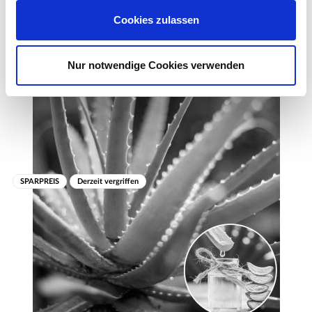
Zum Produkt
Blütezeit
Cookies zulassen
Mai bis zum ersten Frost möglich
Ähnliche Artikel
Winter
Nur notwendige Cookies verwenden
Nicht winterhart und als einjährig anzusehen
Anmerkung
Diese Geranien verströmen einen für Menschen
angenehmen Duft. Stechende Plagegeister, wie Mücken oder
Wespen mögen diesen Duft im allgemeinen jedoch nicht
SPARPREIS
Derzeit vergriffen