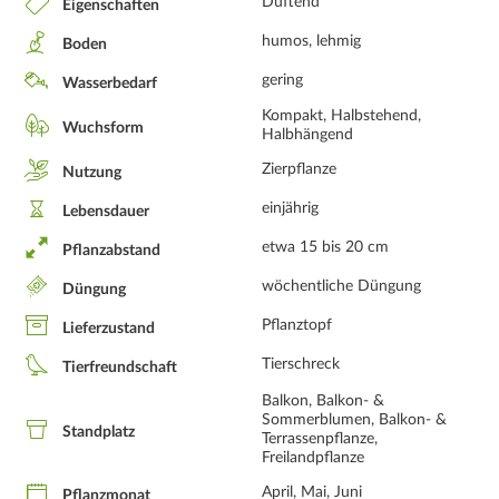
Duftend
Eigenschaften
humos, lehmig
Boden
gering
Wasserbedarf
Kompakt, Halbstehend,
Wuchsform
Halbhängend
Zierpflanze
Nutzung
einjährig
Lebensdauer
etwa 15 bis 20 cm
Pflanzabstand
wöchentliche Düngung
Düngung
Pflanztopf
Lieferzustand
Tierschreck
Tierfreundschaft
Balkon, Balkon- &
Sommerblumen, Balkon- &
Standplatz
Terrassenpflanze,
Freilandpflanze
April, Mai, Juni
Pflanzmonat