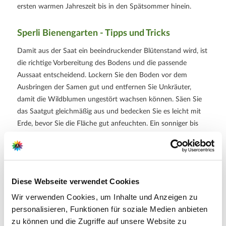
ersten warmen Jahreszeit bis in den Spätsommer hinein.
Sperli Bienengarten - Tipps und Tricks
Damit aus der Saat ein beeindruckender Blütenstand wird, ist
die richtige Vorbereitung des Bodens und die passende
Aussaat entscheidend. Lockern Sie den Boden vor dem
Ausbringen der Samen gut und entfernen Sie Unkräuter,
damit die Wildblumen ungestört wachsen können. Säen Sie
das Saatgut gleichmäßig aus und bedecken Sie es leicht mit
Erde, bevor Sie die Fläche gut anfeuchten. Ein sonniger bis
halbschattiger Standort fördert das kräftige Wachstum und
die Blütenentwicklung. Während der Keimung sollten Sie die
Saat gleichmäßig feucht halten, ohne Staunässe zu
verursachen. Die Fläche eignet sich besonders für Beete,
Diese Webseite verwendet Cookies
Blumenwiesen oder Randbereiche, in denen sich die Pflanzen
ungehindert entfalten können.
Wir verwenden Cookies, um Inhalte und Anzeigen zu
personalisieren, Funktionen für soziale Medien anbieten
zu können und die Zugriffe auf unsere Website zu
Weitere Informationen