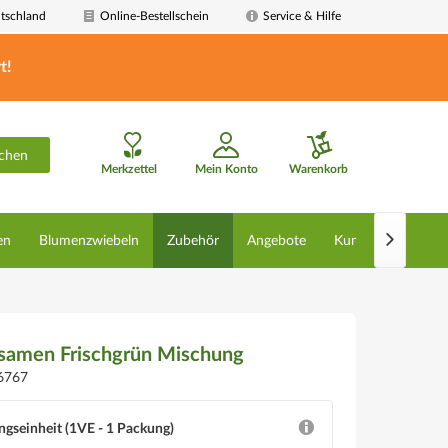
tschland
Online-Bestellschein
Service & Hilfe
t!
chen
Merkzettel
Mein Konto
Warenkorb

en
Blumenzwiebeln
Zubehör
Angebote
Kunstpflanzen
ssamen Frischgrün Mischung
6767
ngseinheit (1VE - 1 Packung)