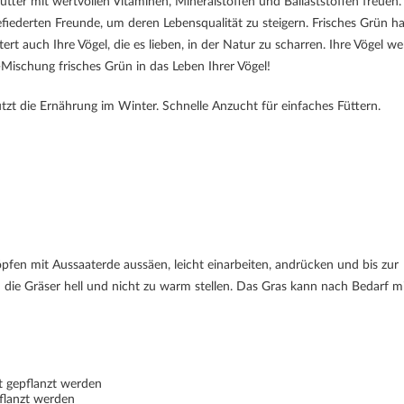
tter mit wertvollen Vitaminen, Mineralstoffen und Ballaststoffen freuen.
iederten Freunde, um deren Lebensqualität zu steigern. Frisches Grün ha
ert auch Ihre Vögel, die es lieben, in der Natur zu scharren. Ihre Vögel w
-Mischung frisches Grün in das Leben Ihrer Vögel!
tzt die Ernährung im Winter. Schnelle Anzucht für einfaches Füttern.
pfen mit Aussaaterde aussäen, leicht einarbeiten, andrücken und bis zur
 die Gräser hell und nicht zu warm stellen. Das Gras kann nach Bedarf mi
t gepflanzt werden
flanzt werden