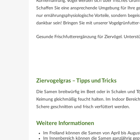
Körnernahrung. Vögel werden sich über frisches Grünfu
Schaffen Sie eine ansprechende Umgebung für Ihre gef
nur ernährungsphysiologische Vorteile, sondern begeist
dankbar sein! Bringen Sie mit unserer Vogelgrünfutter
Gesunde Frischfutterergänzung für Ziervögel. Unterstü
Ziervogelgras – Tipps und Tricks
Die Samen breitwürfig im Beet oder in Schalen und Tö
Keimung gleichmäßig feucht halten. Im Indoor Bereich
Schere geschnitten und frisch verfüttert werden.
Weitere Informationen
Im Freiland können die Samen von April bis Augus
Im Innenbereich können die Samen ganzjährig gep