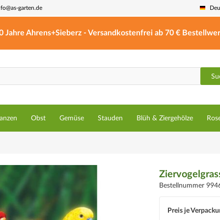
nfo@as-garten.de
Deu
0 Jahre Ahrens+Sieberz - Versandkostenfrei ab 70 € Bestellwer
Su
lanzen
Obst
Gemüse
Stauden
Blüh & Ziergehölze
Ros
Ziervogelgra
Bestellnummer 994
Preis je Verpacku