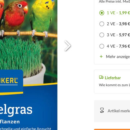
Alle Preise inkl. Mw
1 VE -
1,99 
2 VE -
3,98 
3 VE -
5,97 
4 VE -
7,96 
Mehr anzeig
Lieferbar
Wie kommt es zum L
Artikel mer