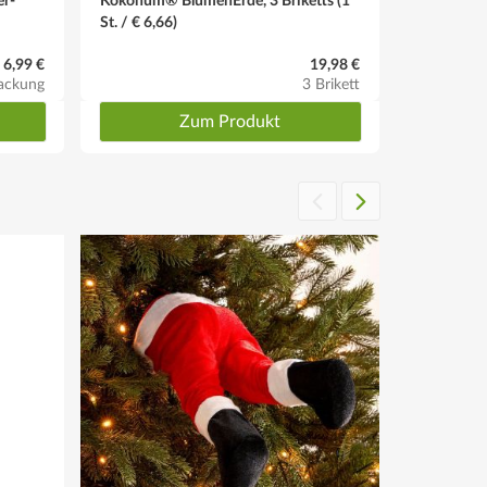
r-
Kokohum® BlumenErde, 3 Briketts (1
St. / € 6,66)
6,99 €
19,98 €
ackung
3 Brikett
Zum Produkt