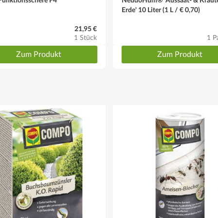
Funktionsschere F4
NeudoHum® 'Aussaat- & Kräute
Erde' 10 Liter (1 L / € 0,70)
21,95 €
1 Stück
1 P
Zum Produkt
Zum Produkt