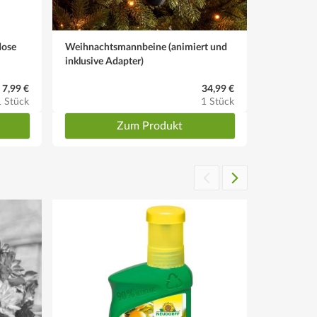
dose
Weihnachtsmannbeine (animiert und
Weihnachts
inklusive Adapter)
inklusive 
7,99 €
34,99 €
1 Stück
1 Stück
Zum Produkt