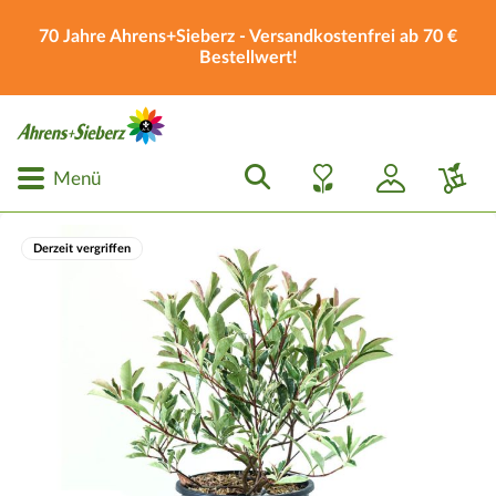
70 Jahre Ahrens+Sieberz - Versandkostenfrei ab 70 €
Bestellwert!
Menü
Derzeit vergriffen