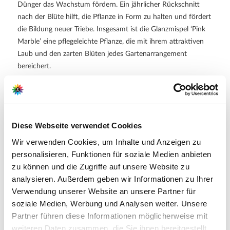
Dünger das Wachstum fördern. Ein jährlicher Rückschnitt
nach der Blüte hilft, die Pflanze in Form zu halten und fördert
die Bildung neuer Triebe. Insgesamt ist die Glanzmispel ‘Pink
Marble’ eine pflegeleichte Pflanze, die mit ihrem attraktiven
Laub und den zarten Blüten jedes Gartenarrangement
bereichert.
Weitere Informationen
Tolle Farbverläufe im Verlauf des Jahres
Magnet für Bienen und Schmetterlinge
Diese Webseite verwendet Cookies
Lieferumfang: 1 Stück je Verpackungseinheit (VE)
Wir verwenden Cookies, um Inhalte und Anzeigen zu
personalisieren, Funktionen für soziale Medien anbieten
zu können und die Zugriffe auf unsere Website zu
Hersteller/Importeur
analysieren. Außerdem geben wir Informationen zu Ihrer
Verwendung unserer Website an unsere Partner für
soziale Medien, Werbung und Analysen weiter. Unsere
Partner führen diese Informationen möglicherweise mit
Ahrens+Sieberz GmbH &
weiteren Daten zusammen, die Sie ihnen bereitgestellt