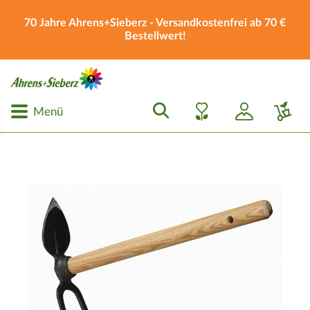
70 Jahre Ahrens+Sieberz - Versandkostenfrei ab 70 €
Bestellwert!
Menü