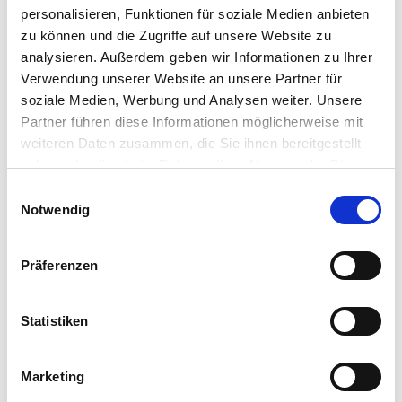
personalisieren, Funktionen für soziale Medien anbieten
F1-Hybriden sind die ersten Nachkommen aus einer
zu können und die Zugriffe auf unsere Website zu
Kreuzung aus Vaterlinie und Mutterlinie. F1-Hybriden sind
analysieren. Außerdem geben wir Informationen zu Ihrer
ertragreicher, wüchsiger, blühwilliger und widerstandsfähiger
Verwendung unserer Website an unsere Partner für
gegen Krankheiten.
soziale Medien, Werbung und Analysen weiter. Unsere
Partner führen diese Informationen möglicherweise mit
Lieferumfang
weiteren Daten zusammen, die Sie ihnen bereitgestellt
Inhalt: Reicht für ca. 60 Pflanzen
haben oder die sie im Rahmen Ihrer Nutzung der Dienste
gesammelt haben.
Bitte wählen Sie Ihre Einstellungen und
Einwilligungsauswahl
Notwendig
betätigen Sie anschließend den "OK"-Button:
Hersteller/Importeur
Präferenzen
SPERLI GmbH
Statistiken
Postfach 1263
48348 Everswinkel
Marketing
E-Mail: info@sperli.de