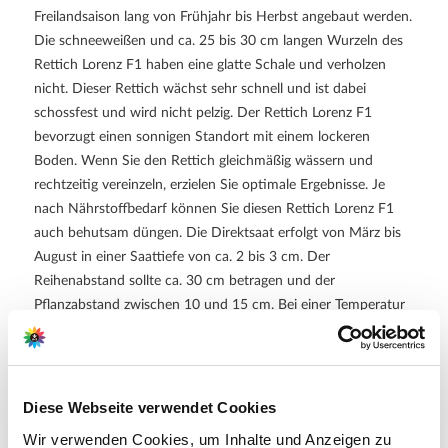
Freilandsaison lang von Frühjahr bis Herbst angebaut werden.
Die schneeweißen und ca. 25 bis 30 cm langen Wurzeln des
Rettich Lorenz F1 haben eine glatte Schale und verholzen
nicht. Dieser Rettich wächst sehr schnell und ist dabei
schossfest und wird nicht pelzig. Der Rettich Lorenz F1
bevorzugt einen sonnigen Standort mit einem lockeren
Boden. Wenn Sie den Rettich gleichmäßig wässern und
rechtzeitig vereinzeln, erzielen Sie optimale Ergebnisse. Je
nach Nährstoffbedarf können Sie diesen Rettich Lorenz F1
auch behutsam düngen. Die Direktsaat erfolgt von März bis
August in einer Saattiefe von ca. 2 bis 3 cm. Der
Reihenabstand sollte ca. 30 cm betragen und der
Pflanzabstand zwischen 10 und 15 cm. Bei einer Temperatur
zwischen 8 bis 15 °C keimt der Rettich Lorenz F1 innerhalb
von 7 bis 14 Tagen. Ernten können Sie den Rettich von Mai
bis Oktober.
Diese Webseite verwendet Cookies
Was bedeutet F1?
Wir verwenden Cookies, um Inhalte und Anzeigen zu