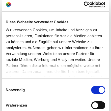
Hersteller/Importeur
Diese Webseite verwendet Cookies
Ahrens+Sieberz GmbH &
Wir verwenden Cookies, um Inhalte und Anzeigen zu
Co KG
personalisieren, Funktionen für soziale Medien anbieten
Hauptstr. 440
zu können und die Zugriffe auf unsere Website zu
53721 Siegburg
analysieren. Außerdem geben wir Informationen zu Ihrer
Verwendung unserer Website an unsere Partner für
E-Mail: info@as-garten.de
soziale Medien, Werbung und Analysen weiter. Unsere
Webseite: https://www.as-
Partner führen diese Informationen möglicherweise mit
garten.de
weiteren Daten zusammen, die Sie ihnen bereitgestellt
haben oder die sie im Rahmen Ihrer Nutzung der Dienste
gesammelt haben.
Bitte wählen Sie Ihre Einstellungen und
Einwilligungsauswahl
Zubehör Produkte
Notwendig
betätigen Sie anschließend den "OK"-Button:
Präferenzen