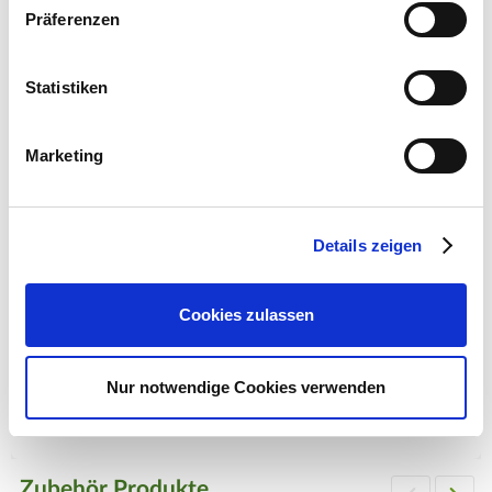
Präferenzen
Lieferumfang: 1 Stück je Verpackungseinheit (VE)
Statistiken
Hersteller/Importeur
Marketing
Ahrens+Sieberz GmbH &
Details zeigen
Co KG
Hauptstr. 440
53721 Siegburg
Cookies zulassen
E-Mail: info@as-garten.de
Webseite: https://www.as-
Nur notwendige Cookies verwenden
garten.de
Zubehör Produkte