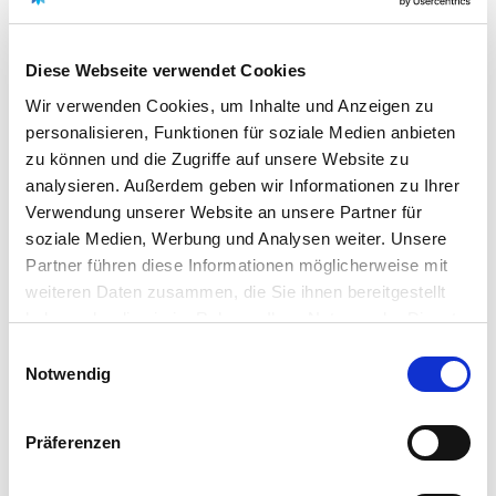
Weder das Biozid-Produkt noch die Anwendungslösung des
Biozid-Produkts in die Kanalisation oder in die Umwelt
Diese Webseite verwendet Cookies
gelangen lassen.Produktreste können dem Hausmüll
Wir verwenden Cookies, um Inhalte und Anzeigen zu
zugegeben werden.
personalisieren, Funktionen für soziale Medien anbieten
Nur vollständig entleerte Packungen gehören in die
zu können und die Zugriffe auf unsere Website zu
Wertstoffsammlung. Entleerte Verpackungen nicht
analysieren. Außerdem geben wir Informationen zu Ihrer
wiederverwenden.
Verwendung unserer Website an unsere Partner für
Lagerung:
Das Produkt bei Raumtemperatur und im
soziale Medien, Werbung und Analysen weiter. Unsere
Originalbehälter lagern. Nicht in der Nähe von Lebensmitteln,
Partner führen diese Informationen möglicherweise mit
Getränken und Futtermitteln lagern. Vor Frost schützen.
weiteren Daten zusammen, die Sie ihnen bereitgestellt
Unter Verschluss aufbewahren. Außerhalb der Reichweite von
haben oder die sie im Rahmen Ihrer Nutzung der Dienste
Kindern und Nichtziel-Tieren/Haustieren aufbewahren.
gesammelt haben.
Bitte wählen Sie Ihre Einstellungen und
Einwilligungsauswahl
Notwendig
betätigen Sie anschließend den "OK"-Button:
Sicherheitshinweise
Gefahren- und Sicherheitshinweise:
Präferenzen
P102 Darf nicht in die Hände von Kindern gelangen.