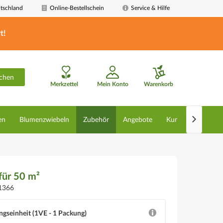
tschland
Online-Bestellschein
Service & Hilfe
t!
chen
Merkzettel
Mein Konto
Warenkorb

en
Blumenzwiebeln
Zubehör
Angebote
Kunstpflanzen
für 50 m²
1366
ngseinheit (1VE - 1 Packung)