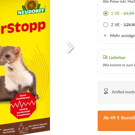
Alle Preise inkl. Mw
1 VE -
64,99
2 VE -
129,9
Mehr anzeig
Lieferbar
Wie kommt es zum L
Artikel mer
Ab 49 € Bestel