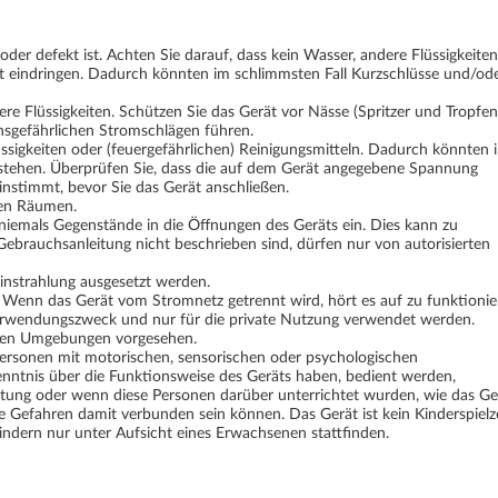
der defekt ist. Achten Sie darauf, dass kein Wasser, andere Flüssigkeiten
rät eindringen. Dadurch könnten im schlimmsten Fall Kurzschlüsse und/od
re Flüssigkeiten. Schützen Sie das Gerät vor Nässe (Spritzer und Tropfen
ensgefährlichen Stromschlägen führen.
üssigkeiten oder (feuergefährlichen) Reinigungsmitteln. Dadurch könnten 
tstehen. Überprüfen Sie, dass die auf dem Gerät angegebene Spannung
instimmt, bevor Sie das Gerät anschließen.
nen Räumen.
e niemals Gegenstände in die Öffnungen des Geräts ein. Dies kann zu
ebrauchsanleitung nicht beschrieben sind, dürfen nur von autorisierten
einstrahlung ausgesetzt werden.
. Wenn das Gerät vom Stromnetz getrennt wird, hört es auf zu funktionie
erwendungszweck und nur für die private Nutzung verwendet werden.
alen Umgebungen vorgesehen.
Personen mit motorischen, sensorischen oder psychologischen
nntnis über die Funktionsweise des Geräts haben, bedient werden,
eitung oder wenn diese Personen darüber unterrichtet wurden, wie das Ge
e Gefahren damit verbunden sein können. Das Gerät ist kein Kinderspielz
ndern nur unter Aufsicht eines Erwachsenen stattfinden.