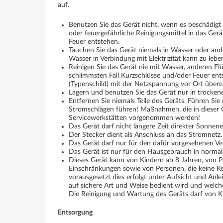
auf.
Benutzen Sie das Gerät nicht, wenn es beschädigt o
oder feuergefährliche Reinigungsmittel in das Ge
Feuer entstehen.
Tauchen Sie das Gerät niemals in Wasser oder ande
Wasser in Verbindung mit Elektrizität kann zu leb
Reinigen Sie das Gerät nie mit Wasser, anderen Fl
schlimmsten Fall Kurzschlüsse und/oder Feuer en
(Typenschild) mit der Netzspannung vor Ort übere
Lagern und benutzen Sie das Gerät nur in trocke
Entfernen Sie niemals Teile des Geräts. Führen Si
Stromschlägen führen! Maßnahmen, die in dieser G
Servicewerkstätten vorgenommen werden!
Das Gerät darf nicht längere Zeit direkter Sonnen
Der Stecker dient als Anschluss an das Stromnetz
Das Gerät darf nur für den dafür vorgesehenen V
Das Gerät ist nur für den Hausgebrauch in norm
Dieses Gerät kann von Kindern ab 8 Jahren, von 
Einschränkungen sowie von Personen, die keine Ke
vorausgesetzt dies erfolgt unter Aufsicht und Anl
auf sichere Art und Weise bedient wird und welch
Die Reinigung und Wartung des Geräts darf von Ki
Entsorgung