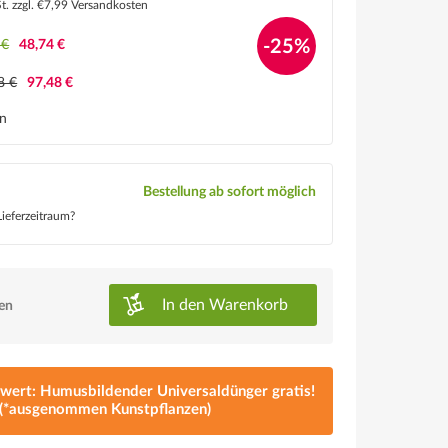
St.
zzgl. €7,99 Versandkosten
-25%
 €
48,74 €
8 €
97,48 €
en
Bestellung ab sofort möglich
ieferzeitraum?
In den
Warenkorb
ken
lwert: Humusbildender Universaldünger gratis!
(*ausgenommen Kunstpflanzen)