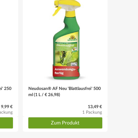
i' 250
Neudosan® AF Neu 'Blattlausfrei' 500
Kirschmad
ml (1 L / € 26,98)
9,99 €
13,49 €
ackung
1 Packung
Zum Produkt