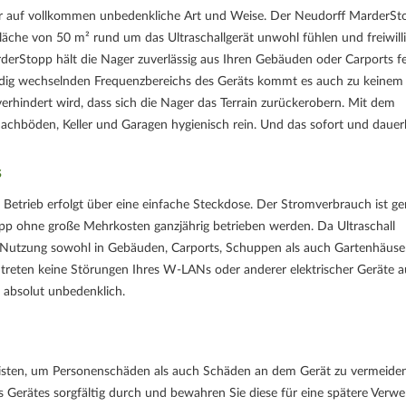
r auf vollkommen unbedenkliche Art und Weise. Der Neudorff MarderSt
 Fläche von 50 m² rund um das Ultraschallgerät unwohl fühlen und freiwill
erStopp hält die Nager zuverlässig aus Ihren Gebäuden oder Carports f
ndig wechselnden Frequenzbereichs des Geräts kommt es auch zu keinem
erhindert wird, dass sich die Nager das Terrain zurückerobern. Mit dem
hböden, Keller und Garagen hygienisch rein. Und das sofort und dauerh
s
Betrieb erfolgt über eine einfache Steckdose. Der Stromverbrauch ist ge
p ohne große Mehrkosten ganzjährig betrieben werden. Da Ultraschall
e Nutzung sowohl in Gebäuden, Carports, Schuppen als auch Gartenhäuse
 treten keine Störungen Ihres W-LANs oder anderer elektrischer Geräte a
t absolut unbedenklich.
 leisten, um Personenschäden als auch Schäden an dem Gerät zu vermeiden
s Gerätes sorgfältig durch und bewahren Sie diese für eine spätere Verw