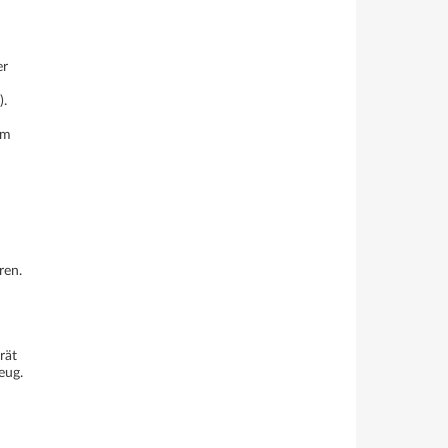
er
).
im
ren.
rät
eug.