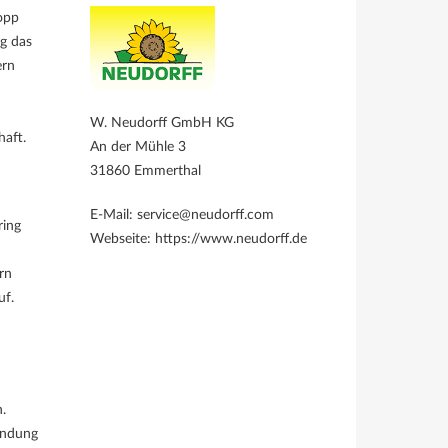
opp
ig das
ern
W. Neudorff GmbH KG
aft.
An der Mühle 3
31860 Emmerthal
E-Mail: service@neudorff.com
ring
Webseite: https://www.neudorff.de
rn
uf.
.
endung