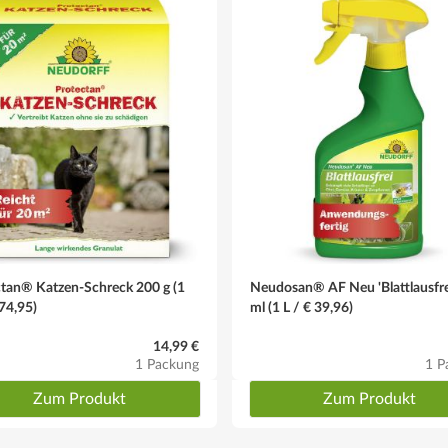
tan® Katzen-Schreck 200 g (1
Neudosan® AF Neu 'Blattlausfre
 74,95)
ml (1 L / € 39,96)
14,99 €
1 Packung
1 P
Zum Produkt
Zum Produkt