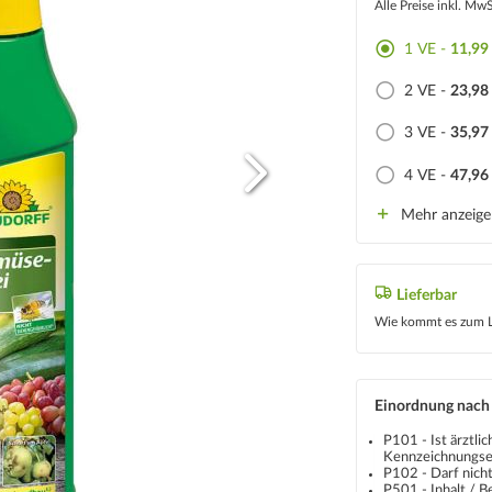
Alle Preise inkl. Mw
1 VE -
11,99
2 VE -
23,98
3 VE -
35,97
4 VE -
47,96
Mehr anzeig
Lieferbar
Wie kommt es zum L
Einordnung nach
P101 - Ist ärztli
Kennzeichnungset
P102 - Darf nicht
P501 - Inhalt / 