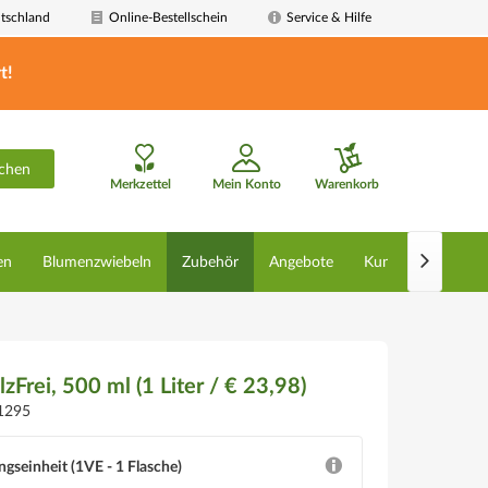
tschland
Online-Bestellschein
Service & Hilfe
t!
chen
Merkzettel
Mein Konto
Warenkorb

en
Blumenzwiebeln
Zubehör
Angebote
Kunstpflanzen
zFrei, 500 ml (1 Liter / € 23,98)
1295
ngseinheit (1VE - 1 Flasche)