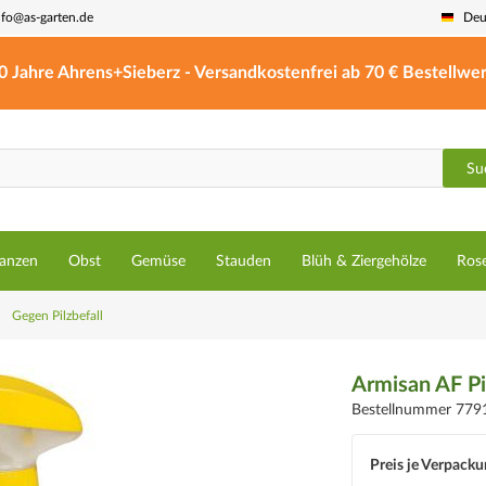
nfo@as-garten.de
Deu
0 Jahre Ahrens+Sieberz - Versandkostenfrei ab 70 € Bestellwer
Su
lanzen
Obst
Gemüse
Stauden
Blüh & Ziergehölze
Ros
Gegen Pilzbefall
Armisan AF Pil
Bestellnummer 779
Preis je Verpacku