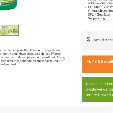
örtlichen/nationa
EUH401 - Zur Ve
Gebrauchsanleitu
SP1 - Gewässer n
Verpackung.
Artikel mer
s die hier vorgestellten Fotos nur Beispiele sind.
 der „Norm“ abweichen, da sich jede Pflanze
flanzen bleibt davon jedoch unbeeinflusst. Alle
d fachgerechter Behandlung angepflanzt und bis
Ab 49 € Bestel
und gepflegt.
Unsere lichtdur
wiederverwendet
unsere Umwelt u