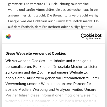
garantiert. Die verbaute LED-Beleuchtung zaubert eine
warme und sanfte Atmosphäre, die das Lebkuchenhaus in ein
angenehmes Licht taucht. Die Beleuchtung verbraucht wenig
Energie, was das Lichthaus auch umweltfreundlich macht. Ob
auf dem Esstisch, dem Fensterbrett oder als Highlight auf
dem Weihnachtsschmuck-Regal, das Lichthaus fügt sich
harmonisch in jede Weihnachtsdekoration ein. Das Lichthaus
„Lebkuchenhaus“ eignet sich auch hervorragend als Geschenk
für Ihre Lieben. Es bringt Freude und weihnachtliche
Diese Webseite verwendet Cookies
Stimmung in das Zuhause der Beschenkten und wird noch
Wir verwenden Cookies, um Inhalte und Anzeigen zu
viele Weihnachtsfeste zu einem unvergesslichen Erlebnis
personalisieren, Funktionen für soziale Medien anbieten
machen.
zu können und die Zugriffe auf unsere Website zu
analysieren. Außerdem geben wir Informationen zu Ihrer
Verwendung unserer Website an unsere Partner für
Hersteller/Importeur
soziale Medien, Werbung und Analysen weiter. Unsere
Partner führen diese Informationen möglicherweise mit
G. Wurm GmbH + Co. KG
weiteren Daten zusammen, die Sie ihnen bereitgestellt
August-Horch Str. 17
haben oder die sie im Rahmen Ihrer Nutzung der Dienste