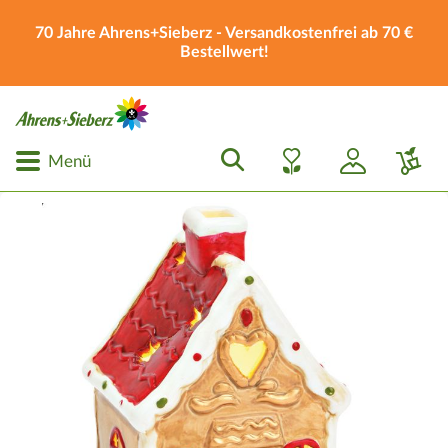
70 Jahre Ahrens+Sieberz - Versandkostenfrei ab 70 €
Bestellwert!
Menü