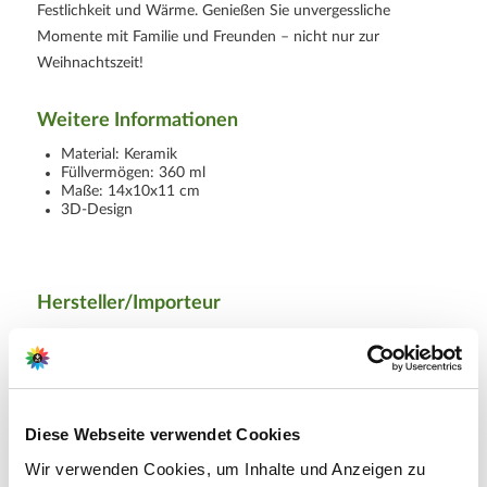
Festlichkeit und Wärme. Genießen Sie unvergessliche
Momente mit Familie und Freunden – nicht nur zur
Weihnachtszeit!
Weitere Informationen
Material: Keramik
Füllvermögen: 360 ml
Maße: 14x10x11 cm
3D-Design
Hersteller/Importeur
G. Wurm GmbH + Co. KG
August-Horch Str. 17
51149 Köln
Diese Webseite verwendet Cookies
E-Mail: info@wurm.com
Wir verwenden Cookies, um Inhalte und Anzeigen zu
Webseite: