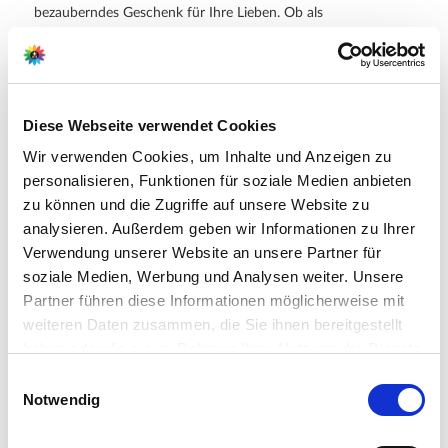
bezauberndes Geschenk für Ihre Lieben. Ob als
Geburtstagsgeschenk, zur Hochzeit oder zu besonderen
Anlässen, es wird garantiert Herzen berühren und für
strahlende Augen sorgen.
Diese Webseite verwendet Cookies
Wir verwenden Cookies, um Inhalte und Anzeigen zu
Hersteller/Importeur
personalisieren, Funktionen für soziale Medien anbieten
zu können und die Zugriffe auf unsere Website zu
G. Wurm GmbH + Co. KG
analysieren. Außerdem geben wir Informationen zu Ihrer
August-Horch Str. 17
Verwendung unserer Website an unsere Partner für
51149 Köln
soziale Medien, Werbung und Analysen weiter. Unsere
Partner führen diese Informationen möglicherweise mit
E-Mail: info@wurm.com
weiteren Daten zusammen, die Sie ihnen bereitgestellt
Webseite:
haben oder die sie im Rahmen Ihrer Nutzung der Dienste
https://www.wurm.com
gesammelt haben.
Bitte wählen Sie Ihre Einstellungen und
Einwilligungsauswahl
Notwendig
betätigen Sie anschließend den "OK"-Button:
Zubehör Produkte