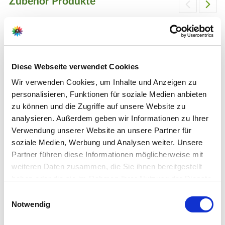
Zubehör Produkte
Diese Webseite verwendet Cookies
Wir verwenden Cookies, um Inhalte und Anzeigen zu
personalisieren, Funktionen für soziale Medien anbieten
zu können und die Zugriffe auf unsere Website zu
analysieren. Außerdem geben wir Informationen zu Ihrer
Verwendung unserer Website an unsere Partner für
soziale Medien, Werbung und Analysen weiter. Unsere
Partner führen diese Informationen möglicherweise mit
weiteren Daten zusammen, die Sie ihnen bereitgestellt
haben oder die sie im Rahmen Ihrer Nutzung der Dienste
gesammelt haben.
Bitte wählen Sie Ihre Einstellungen und
Einwilligungsauswahl
Notwendig
betätigen Sie anschließend den "OK"-Button:
COMPO Bio Granuplant Drainage- und Pflanzgranulat - 10 l
(1 L / € 1,20)