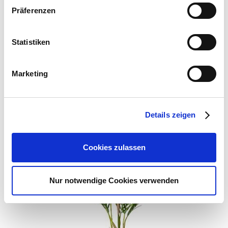
Präferenzen
11,99 €
1 Stück
Zum Produkt
Statistiken
Ähnliche Artikel
Marketing
Details zeigen
Cookies zulassen
Nur notwendige Cookies verwenden