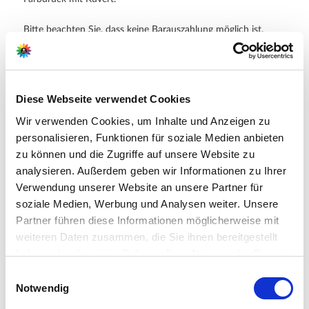
Bitte beachten Sie, dass keine Barauszahlung möglich ist.
Bei der Bestellung von Geschenk-Gutscheinen entfallen für Sie
die Versandkosten!
Diese Webseite verwendet Cookies
Geschenkgutscheine können derzeit nur per Vorkasse (z.B.
Wir verwenden Cookies, um Inhalte und Anzeigen zu
Kreditkarte oder PayPal) bestellt werden.
personalisieren, Funktionen für soziale Medien anbieten
zu können und die Zugriffe auf unsere Website zu
analysieren. Außerdem geben wir Informationen zu Ihrer
Verwendung unserer Website an unsere Partner für
Hersteller/Importeur
soziale Medien, Werbung und Analysen weiter. Unsere
Partner führen diese Informationen möglicherweise mit
weiteren Daten zusammen, die Sie ihnen bereitgestellt
haben oder die sie im Rahmen Ihrer Nutzung der Dienste
Ahrens+Sieberz GmbH &
gesammelt haben.
Co KG
Bitte wählen Sie Ihre Einstellungen und
Einwilligungsauswahl
Hauptstr. 440
Notwendig
betätigen Sie anschließend den "OK"-Button:
53721 Siegburg