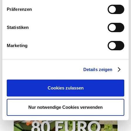
Präferenzen
E-Mail: info@as-garten.de
Webseite: https://www.as-
garten.de
Statistiken
Marketing
Zubehör Produkte
Details zeigen
Cookies zulassen
Nur notwendige Cookies verwenden