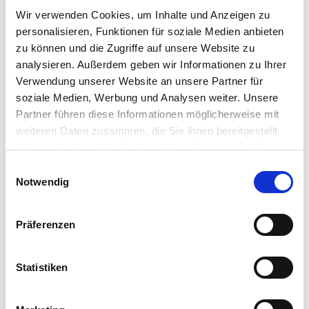
Wir verwenden Cookies, um Inhalte und Anzeigen zu
E-Mail: info@as-garten.de
personalisieren, Funktionen für soziale Medien anbieten
Webseite: https://www.as-
zu können und die Zugriffe auf unsere Website zu
garten.de
analysieren. Außerdem geben wir Informationen zu Ihrer
Verwendung unserer Website an unsere Partner für
soziale Medien, Werbung und Analysen weiter. Unsere
Zubehör Produkte
Partner führen diese Informationen möglicherweise mit
weiteren Daten zusammen, die Sie ihnen bereitgestellt
haben oder die sie im Rahmen Ihrer Nutzung der Dienste
gesammelt haben.
Bitte wählen Sie Ihre Einstellungen und
Einwilligungsauswahl
Notwendig
betätigen Sie anschließend den "OK"-Button:
Präferenzen
Statistiken