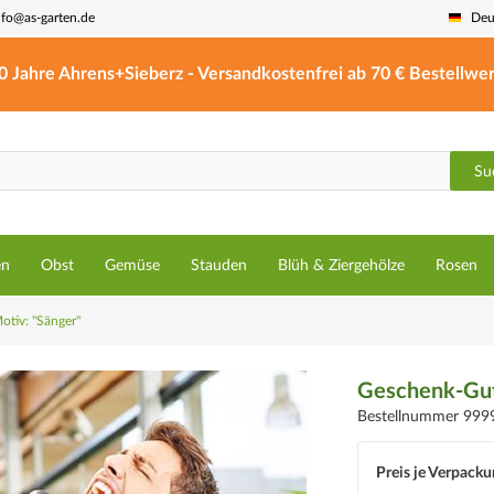
nfo@as-garten.de
Deu
0 Jahre Ahrens+Sieberz - Versandkostenfrei ab 70 € Bestellwer
Su
en
Obst
Gemüse
Stauden
Blüh & Ziergehölze
Rosen
otiv: "Sänger"
Geschenk-Gut
Bestellnummer 999
Preis je Verpacku