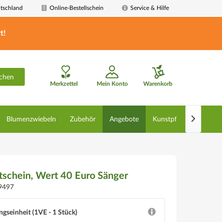
tschland
Online-Bestellschein
Service & Hilfe
t!
chen
Merkzettel
Mein Konto
Warenkorb

Blumenzwiebeln
Zubehör
Angebote
Kunstpflanzen
De
schein, Wert 40 Euro Sänger
9497
ngseinheit (1VE - 1 Stück)