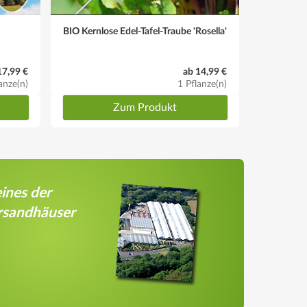
BIO Kernlose Edel-Tafel-Traube 'Rosella'
17,99 €
ab 14,99 €
anze(n)
1 Pflanze(n)
Zum Produkt
ines der
rsandhäuser