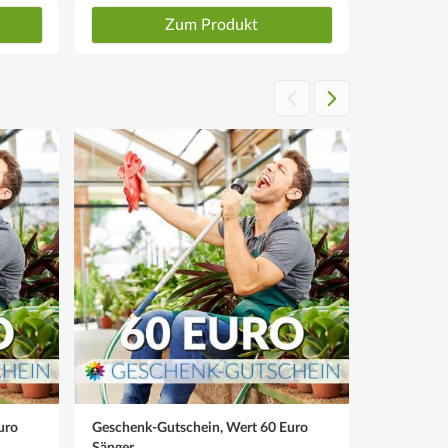
Zum Produkt
uro
Geschenk-Gutschein, Wert 60 Euro
Geschenk-
Sänger
Sänger