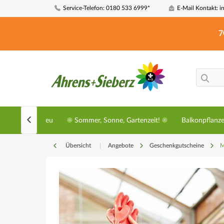
Service-Telefon: 0180 533 6999*
E-Mail Kontakt: i
7

Neu
☀️ Sommer, Sonne, Gartenzeit! ☀️
Balkonpflanz
Übersicht
|
Angebote
Geschenkgutscheine
M