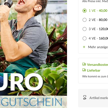
Alle Preise inkl. Mw
1 VE -
40,00
2 VE -
80,00
3 VE -
120,0
4 VE -
160,0
Mehr anzeig
Versandkosten
Lieferbar
Wie kommt es zum L
Artikel mer