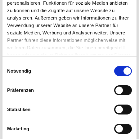
personalisieren, Funktionen für soziale Medien anbieten
garten.de
zu können und die Zugriffe auf unsere Website zu
analysieren. Außerdem geben wir Informationen zu Ihrer
Verwendung unserer Website an unsere Partner für
Zubehör Produkte
soziale Medien, Werbung und Analysen weiter. Unsere
Partner führen diese Informationen möglicherweise mit
weiteren Daten zusammen, die Sie ihnen bereitgestellt
haben oder die sie im Rahmen Ihrer Nutzung der Dienste
gesammelt haben.
Bitte wählen Sie Ihre Einstellungen und
Einwilligungsauswahl
Notwendig
betätigen Sie anschließend den "OK"-Button:
Präferenzen
Statistiken
Marketing