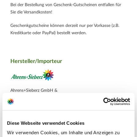
Bei der Bestellung von Geschenk-Gutscheinen entfallen für
Sie die Versandkosten!
Geschenkgutscheine können derzeit nur per Vorkasse (z.B.
Kreditkarte oder PayPal) bestellt werden.
Hersteller/Importeur
Ahrens+Sieberz GmbH &
Co KG
Hauptstr. 440
53721 Siegburg
Diese Webseite verwendet Cookies
E-Mail: info@as-garten.de
Wir verwenden Cookies, um Inhalte und Anzeigen zu
Webseite: https://www.as-