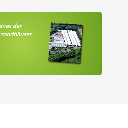
ines der
rsandhäuser