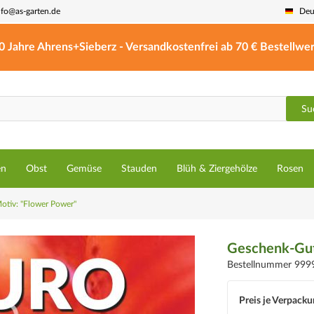
nfo@as-garten.de
Deu
0 Jahre Ahrens+Sieberz - Versandkostenfrei ab 70 € Bestellwer
Su
en
Obst
Gemüse
Stauden
Blüh & Ziergehölze
Rosen
otiv: "Flower Power"
Geschenk-Gut
Bestellnummer 999
Preis je Verpacku