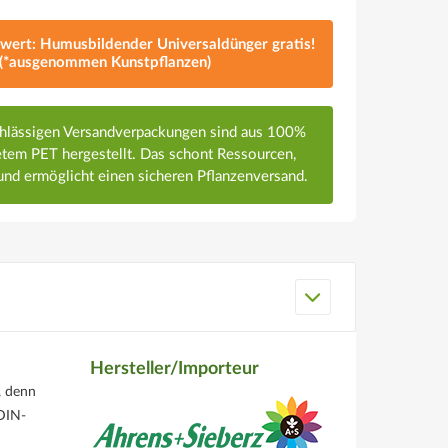
lwert: Humusbildender Universaldünger gratis!
(*ausgenommen Kunstpflanzen)
chlässigen Versandverpackungen sind aus 100%
em PET hergestellt. Das schont Ressourcen,
nd ermöglicht einen sicheren Pflanzenversand.
Hersteller/Importeur
, denn
DIN-