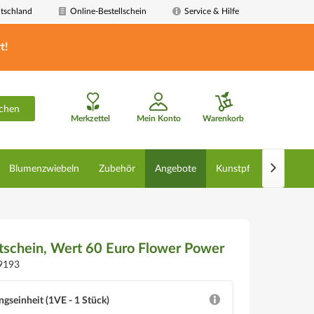
tschland
Online-Bestellschein
Service & Hilfe
t!
chen
Merkzettel
Mein Konto
Warenkorb

Blumenzwiebeln
Zubehör
Angebote
Kunstpflanzen
De
schein, Wert 60 Euro Flower Power
9193
ngseinheit (1VE - 1 Stück)