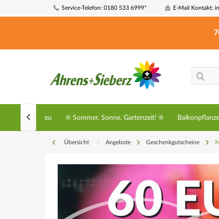
Service-Telefon: 0180 533 6999*
E-Mail Kontakt: i
7

Neu
☀️ Sommer, Sonne, Gartenzeit! ☀️
Balkonpflanz
Übersicht
|
Angebote
Geschenkgutscheine
M