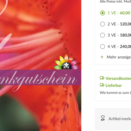
Alle Preise inkl. Mw
1 VE -
60,00
2 VE -
120,0
3 VE -
180,0
4 VE -
240,0
Mehr anzeig
Versandkosten
Lieferbar
Wie kommt es zum L
Artikel mer