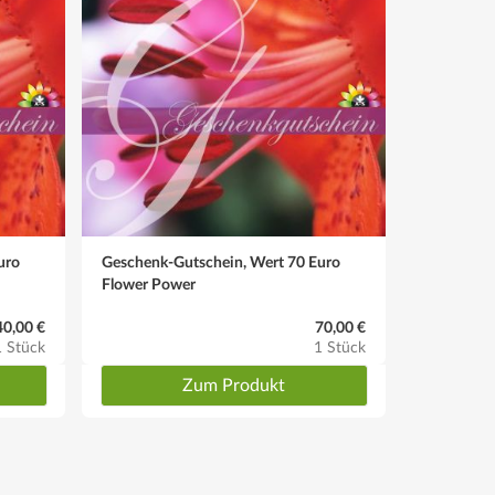
uro
Geschenk-Gutschein, Wert 70 Euro
Geschenk-
Flower Power
Flower Po
40,00 €
70,00 €
1 Stück
1 Stück
Zum Produkt