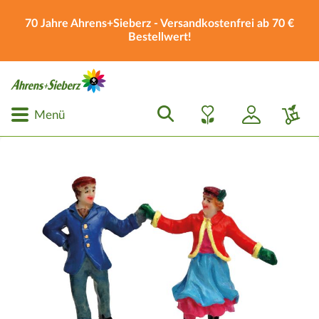
70 Jahre Ahrens+Sieberz - Versandkostenfrei ab 70 €
Bestellwert!
Menü