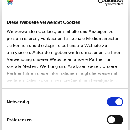
Diese Webseite verwendet Cookies
Hersteller/Importeur
Wir verwenden Cookies, um Inhalte und Anzeigen zu
G. Wurm GmbH + Co. KG
personalisieren, Funktionen für soziale Medien anbieten
August-Horch Str. 17
zu können und die Zugriffe auf unsere Website zu
51149 Köln
analysieren. Außerdem geben wir Informationen zu Ihrer
Verwendung unserer Website an unsere Partner für
E-Mail: info@wurm.com
soziale Medien, Werbung und Analysen weiter. Unsere
Webseite:
Partner führen diese Informationen möglicherweise mit
https://www.wurm.com
weiteren Daten zusammen, die Sie ihnen bereitgestellt
haben oder die sie im Rahmen Ihrer Nutzung der Dienste
gesammelt haben.
Bitte wählen Sie Ihre Einstellungen und
Einwilligungsauswahl
Zubehör Produkte
Notwendig
betätigen Sie anschließend den "OK"-Button:
Präferenzen