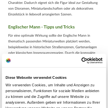
Charakter. Dadurch eignet sich die Figur ideal zur Gestaltung
von Dioramen, Miniaturlandschaften oder als dekoratives
Einzelstück in liebevoll arrangierten Szenen.
Englischer Mann - Tipps und Tricks
Für eine optimale Wirkung sollte der Englische Mann in
thematisch passenden Miniaturwelten platziert werden,
beispielsweise in historischen Straßenszenen, Gartenanlagen
oder klassischen Innenraumszenarien. Durch die kompakte
Größe lässt sich die Figur flexibel in bestehende
Arrangements integrieren. Eine stabile, ebene Unterlage sorgt
für sicheren Stand, insbesondere bei aufwendig gestalteten
Dioramen. Zur besseren optischen Wirkung empfiehlt sich
Diese Webseite verwendet Cookies
die Kombination mit weiteren Miniaturfiguren,
Wir verwenden Cookies, um Inhalte und Anzeigen zu
Gebäudeelementen oder Accessoires aus der gleichen
personalisieren, Funktionen für soziale Medien anbieten
Maßstabswelt, um eine stimmige Gesamtszene zu erzeugen.
zu können und die Zugriffe auf unsere Website zu
analysieren. Außerdem geben wir Informationen zu Ihrer
Weitere Informationen