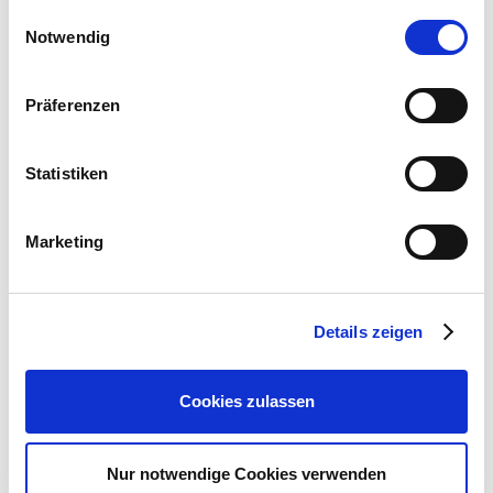
gesammelt haben.
Bitte wählen Sie Ihre Einstellungen und
Einwilligungsauswahl
info@kaemingk.com
Notwendig
betätigen Sie anschließend den "OK"-Button:
Webseite:
https://www.kaemingk.com
Präferenzen
Zubehör Produkte
Statistiken
Marketing
Details zeigen
Cookies zulassen
Nur notwendige Cookies verwenden