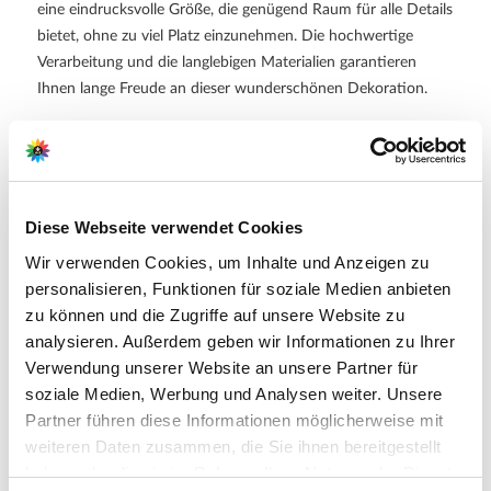
eine eindrucksvolle Größe, die genügend Raum für alle Details
bietet, ohne zu viel Platz einzunehmen. Die hochwertige
Verarbeitung und die langlebigen Materialien garantieren
Ihnen lange Freude an dieser wunderschönen Dekoration.
Weitere Informationen
Betrieb: Batteriebetrieben (Batterien nicht im
Lieferumfang enthalten)
Maße: Tiefe 27cm x Breite 56,5cm x Höhe 26,5cm
Diese Webseite verwendet Cookies
Ideal für: Weihnachtsdekoration, Fensterbank,
Sideboard, Regal
Wir verwenden Cookies, um Inhalte und Anzeigen zu
personalisieren, Funktionen für soziale Medien anbieten
zu können und die Zugriffe auf unsere Website zu
analysieren. Außerdem geben wir Informationen zu Ihrer
Hersteller/Importeur
Verwendung unserer Website an unsere Partner für
Kaemingk b.v.
soziale Medien, Werbung und Analysen weiter. Unsere
Broekstraat 13
Partner führen diese Informationen möglicherweise mit
NL-7122 MN Aalten
weiteren Daten zusammen, die Sie ihnen bereitgestellt
haben oder die sie im Rahmen Ihrer Nutzung der Dienste
E-Mail: