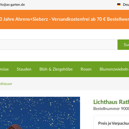
nfo@as-garten.de
Deu
0 Jahre Ahrens+Sieberz - Versandkostenfrei ab 70 € Bestellwer
Su
müse
Stauden
Blüh & Ziergehölze
Rosen
Blumenzwiebeln
hthäuser
Lichthaus Rat
Bestellnummer 900
Preis je Verpacku