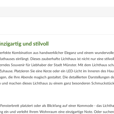
zigartig und stilvoll
e perfekte Kombination aus handwerklicher Eleganz und einem wundervoll
thauses einfängt. Dieses zauberhafte Lichthaus ist nicht nur eine stilvol
erndes Souvenir für Liebhaber der Stadt Münster. Mit dem Lichthaus sch
hause. Platzieren Sie eine Kerze oder ein LED-Licht im Inneren des Hau
n, die Ihre Abende magisch gestaltet. Die detaillierten Darstellungen d
ein und machen dieses Lichthaus zu einem ganz besonderen Schmuckstück
 Fensterbrett platziert oder als Blickfang auf einer Kommode - das Lichth
g ein und verleiht Ihrem Wohnraum eine einzigartige Note. Oder suchen