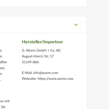
Hersteller/Importeur
en
G. Wurm GmbH + Co. KG
le
August-Horch Str. 17
affen
51149 Köln
ses,
E-Mail: info@wurm.com
es
Webseite: https://www.wurm.com
.
aus mit
 Sie