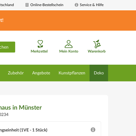
tschland
Online-Bestellschein
Service & Hilfe
t!
chen
Merkzettel
Mein Konto
Warenkorb
Zubehör
Angebote
Kunstpflanzen
Deko
haus in Münster
0234
ngseinheit (1VE - 1 Stück)