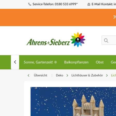
Service-Telefon: 0180 533 6999*
E-Mail Kontakt: i
7

☀️ Sommer, Sonne, Gartenzeit! ☀️
Balkonpflanzen
Obst
Ge
Übersicht
|
Deko
Lichthäuser & Zubehör
Lic