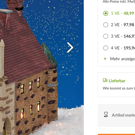
Alle Preise inkl. Mw
1 VE -
48,99
2 VE -
97,98
3 VE -
146,9
4 VE -
195,9
Mehr anzeig
Lieferbar
Wie kommt es zum L
Artikel mer