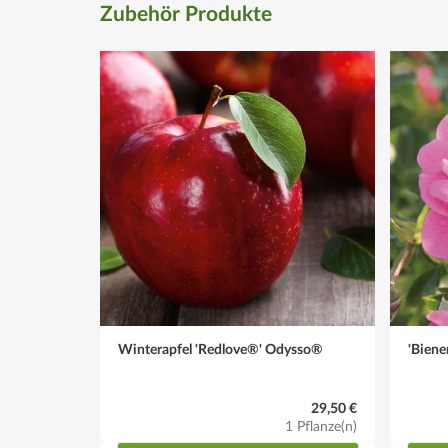
Zubehör Produkte
Winterapfel 'Redlove®' Odysso®
'Biene
29,50 €
1 Pflanze(n)