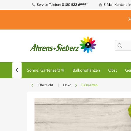
Service-Telefon: 0180 533 6999*
E-Mail Kontakt: i
7

☀️ Sommer, Sonne, Gartenzeit! ☀️
Balkonpflanzen
Obst
Ge
Übersicht
|
Deko
Fußmatten