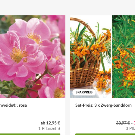
SPARPREIS
nweide®', rosa
Set-Preis: 3 x Zwerg-Sanddorn
ab 12,95 €
38,97 €
•
1 Pflanze(n)
3 Pfl