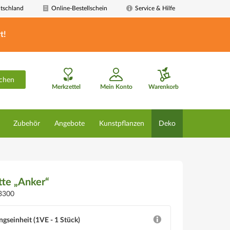
tschland
Online-Bestellschein
Service & Hilfe
t!
chen
Merkzettel
Mein Konto
Warenkorb
Zubehör
Angebote
Kunstpflanzen
Deko
te „Anker“
3300
ngseinheit (1VE - 1 Stück)