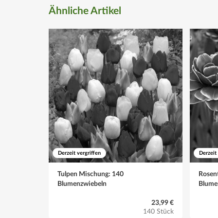
Blütezeit
Ähnliche Artikel
April bis Mai
Schnitt
Welke Blüten direkt abschneiden, den Stängel und die 
Winter
Winterhart
Derzeit vergriffen
Derzeit
Tulpen Mischung: 140
Rosen
Blumenzwiebeln
Blume
23,99 €
140 Stück