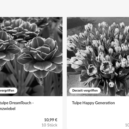
Blätter erst entfernen, wenn sie gelb bzw. vertrocknet sind
 vergriffen
Derzeit vergriffen
tulpe DreamTouch -
Tulpe Happy Generation
nzwiebel
10,99 €
10 Stück
10