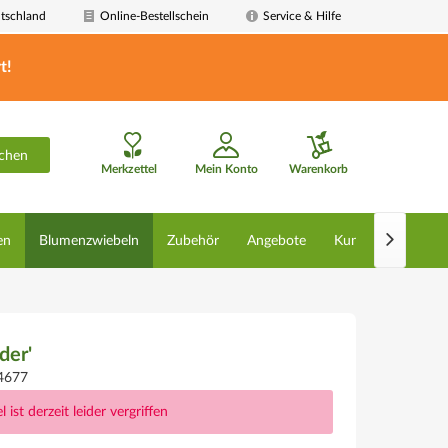
tschland
Online-Bestellschein
Service & Hilfe
t!
chen
Merkzettel
Mein Konto
Warenkorb

en
Blumenzwiebeln
Zubehör
Angebote
Kunstpflanzen
der'
4677
l ist derzeit leider vergriffen