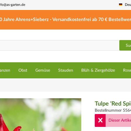
nfo@as-garten.de
Deu
0 Jahre Ahrens+Sieberz - Versandkostenfrei ab 70 € Bestellwer
Su
lanzen
Obst
Gemüse
Stauden
Blüh & Ziergehölze
Ros
Tulpe 'Red Spi
Bestellnummer 556
Dieser Artike