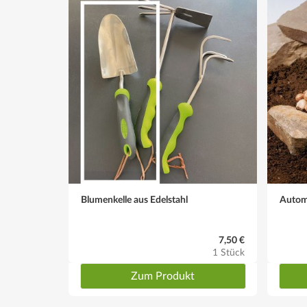
Boden
Durchlässig und humos, schwere Böden mit etwas Sa
Düngegaben
Im Frühjahr mit dem Blattaustrieb Dünger einsetzen
Wassergaben
Während der Blütezeit den Boden gleichmäßig feucht 
Höhe
Ca. 45 cm
Blumenkelle aus Edelstahl
Autom
Pflanzabstand
Ca. 10 cm
7,50 €
1 Stück
Blüte
Zum Produkt
Leuchtend rot gefüllt