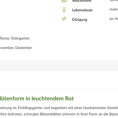
Gefül
Wuchsform
mehr
Lebensdauer
im H
Düngung
flanze, Steingarten
November, Dezember
Blütenform in leuchtendem Rot
heinung im Frühlingsgarten und begeistert mit einer faszinierenden Komb
hre tiefroten, schmalen Blütenblätter erinnern in ihrer Form an die Beine