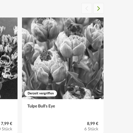
Derzeit vergriffen
Derzeit vergr
Tulpe Bull's Eye
Tulpe Cop
7,99 €
8,99 €
 Stück
6 Stück