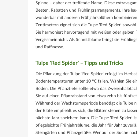
Spinne – daher der treffende Name. Diese extravagante
Beeten, Rabatten und Frühlingsarrangements. Ihre leu
wunderbar mit anderen Frühjahrsblühern kombinieren.
Zentimetern eignet sich die Tulpe 'Red Spider' sowohl
Sie harmoniert hervorragend mit weißen oder gelben 
Vergissmeinnicht. Als Schnittblume bringt sie Frühlin
und Raffinesse.
Tulpe 'Red Spider' – Tipps und Tricks
Die Pflanzung der Tulpe 'Red Spider' erfolgt im Herb
Bodentemperaturen unter 10 °C fallen. Wählen Sie ein
Boden. Die Pflanztiefe sollte etwa das Zweieinhalbfa
Sie auf einen Pflanzabstand von etwa zehn bis fünfz
Während der Wachstumsperiode benötigt die Tulpe n
der Blüte empfiehlt es sich, die Blätter stehen zu lasse
nächste Jahr speichern kann. Die Tulpe 'Red Spider' i
pflegeleichte Frühjahrsblume, die Jahr für Jahr zuverlä
Steingärten und Pflanzgefäße. Wer auf der Suche nach 