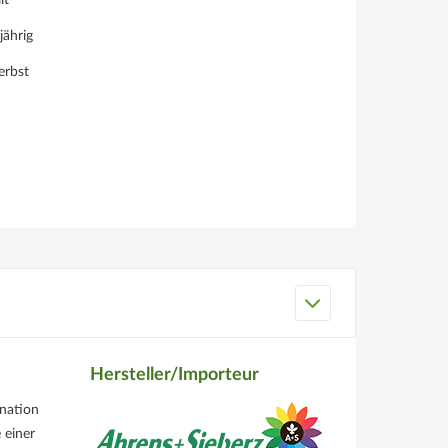
lt
jährig
erbst
Hersteller/Importeur
ination
 einer