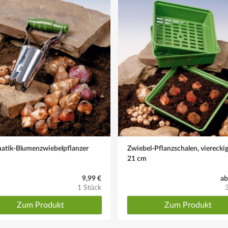
nd auflockern
. Im Herbst kann etwas Komposterde aufgetragen werden
halten, jedoch Staunässe vermeiden
atik-Blumenzwiebelpflanzer
Zwiebel-Pflanzschalen, viereckig
21 cm
9,99 €
ab
1 Stück
Zum Produkt
Zum Produkt