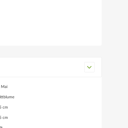
, Mai
ittblume
15 cm
45 cm