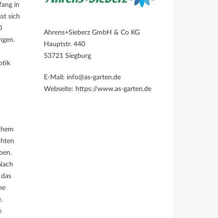
fang in
st sich
0
Ahrens+Sieberz GmbH & Co KG
ngen.
Hauptstr. 440
53721 Siegburg
otik
E-Mail: info@as-garten.de
Webseite: https://www.as-garten.de
ichem
chten
ben.
 Nach
 das
ne
,
e