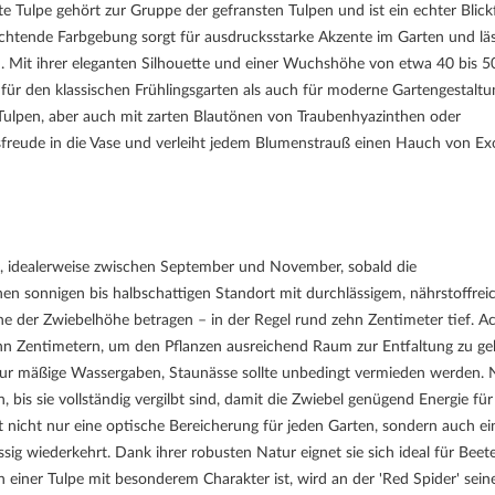
 Tulpe gehört zur Gruppe der gefransten Tulpen und ist ein echter Blick
chtende Farbgebung sorgt für ausdrucksstarke Akzente im Garten und läs
 Mit ihrer eleganten Silhouette und einer Wuchshöhe von etwa 40 bis 5
 für den klassischen Frühlingsgarten als auch für moderne Gartengestaltu
Tulpen, aber auch mit zarten Blautönen von Traubenhyazinthen oder
gsfreude in die Vase und verleiht jedem Blumenstrauß einen Hauch von Ex
st, idealerweise zwischen September und November, sobald die
en sonnigen bis halbschattigen Standort mit durchlässigem, nährstoffre
che der Zwiebelhöhe betragen – in der Regel rund zehn Zentimeter tief. A
ehn Zentimetern, um den Pflanzen ausreichend Raum zur Entfaltung zu ge
ur mäßige Wassergaben, Staunässe sollte unbedingt vermieden werden.
n, bis sie vollständig vergilbt sind, damit die Zwiebel genügend Energie für
st nicht nur eine optische Bereicherung für jeden Garten, sondern auch ei
ssig wiederkehrt. Dank ihrer robusten Natur eignet sie sich ideal für Beete
einer Tulpe mit besonderem Charakter ist, wird an der 'Red Spider' sein