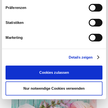
Präferenzen
E-Mail: info@as-garten.de
Webseite: https://www.as-
garten.de
Statistiken
Marketing
Zubehör Produkte
Details zeigen
Cookies zulassen
Nur notwendige Cookies verwenden