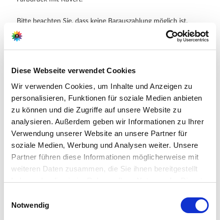
Bitte beachten Sie, dass keine Barauszahlung möglich ist.
Bei der Bestellung von Geschenk-Gutscheinen entfallen für Sie
die Versandkosten!
Diese Webseite verwendet Cookies
Geschenkgutscheine können derzeit nur per Vorkasse (z.B.
Wir verwenden Cookies, um Inhalte und Anzeigen zu
Kreditkarte oder PayPal) bestellt werden.
personalisieren, Funktionen für soziale Medien anbieten
zu können und die Zugriffe auf unsere Website zu
analysieren. Außerdem geben wir Informationen zu Ihrer
Verwendung unserer Website an unsere Partner für
Hersteller/Importeur
soziale Medien, Werbung und Analysen weiter. Unsere
Partner führen diese Informationen möglicherweise mit
weiteren Daten zusammen, die Sie ihnen bereitgestellt
haben oder die sie im Rahmen Ihrer Nutzung der Dienste
Ahrens+Sieberz GmbH &
gesammelt haben.
Co KG
Bitte wählen Sie Ihre Einstellungen und
Einwilligungsauswahl
Hauptstr. 440
Notwendig
betätigen Sie anschließend den "OK"-Button:
53721 Siegburg