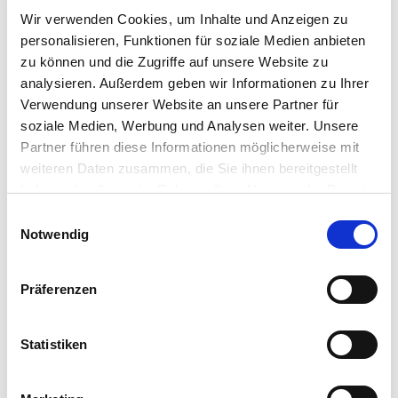
Wir verwenden Cookies, um Inhalte und Anzeigen zu
E-Mail: info@as-garten.de
personalisieren, Funktionen für soziale Medien anbieten
Webseite: https://www.as-
zu können und die Zugriffe auf unsere Website zu
garten.de
analysieren. Außerdem geben wir Informationen zu Ihrer
Verwendung unserer Website an unsere Partner für
soziale Medien, Werbung und Analysen weiter. Unsere
Zubehör Produkte
Partner führen diese Informationen möglicherweise mit
weiteren Daten zusammen, die Sie ihnen bereitgestellt
haben oder die sie im Rahmen Ihrer Nutzung der Dienste
gesammelt haben.
Bitte wählen Sie Ihre Einstellungen und
Einwilligungsauswahl
Notwendig
betätigen Sie anschließend den "OK"-Button:
Präferenzen
Statistiken