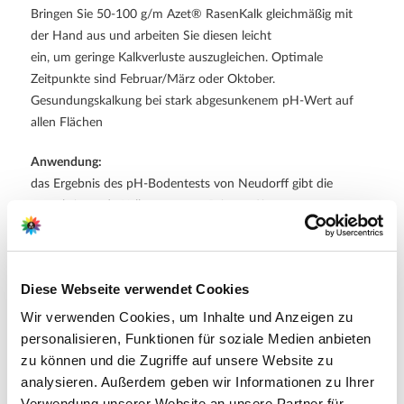
Bringen Sie 50-100 g/m Azet® RasenKalk gleichmäßig mit
der Hand aus und arbeiten Sie diesen leicht
ein, um geringe Kalkverluste auszugleichen. Optimale
Zeitpunkte sind Februar/März oder Oktober.
Gesundungskalkung bei stark abgesunkenem pH-Wert auf
allen Flächen
Anwendung:
das Ergebnis des pH-Bodentests von Neudorff gibt die
auszubringende Kalkmenge vor. Bringen Sie
den Azet® RasenKalk gleichmäßig mit der Hand oder dem
Streuwagen aus und arbeiten Sie ihn leicht
ein. Bei sehr hohem Kalkbedarf die Gabe auf zwei
Diese Webseite verwendet Cookies
Anwendungszeitpunkte verteilen.
Selbsthergestellte Erde für Pflanzungen:
Wir verwenden Cookies, um Inhalte und Anzeigen zu
mischen Sie bei Bedarf zur Anhebung des pH-Wertes um eine
personalisieren, Funktionen für soziale Medien anbieten
Einheit 5 g Azet® RasenKalk/l Erde ein
zu können und die Zugriffe auf unsere Website zu
Anwendungs-/Zulassungsgebiete Rasen und andere Pflanzen
analysieren. Außerdem geben wir Informationen zu Ihrer
mit Kalkmangel
Verwendung unserer Website an unsere Partner für