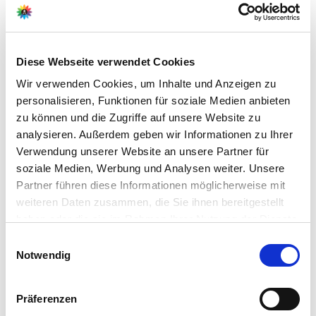
Weitere Informationen
Material: Hochwertiges Polyresin, für eine detailreiche
und langlebige Gestaltung
Maße: B4 x T4 x H5 cm – kompakte Größe, ideal für
Diese Webseite verwendet Cookies
Miniaturlandschaften und Krippen
Beleuchtung: Warmweiße LED, batteriebetrieben
Wir verwenden Cookies, um Inhalte und Anzeigen zu
(Batterien nicht enthalten)
personalisieren, Funktionen für soziale Medien anbieten
zu können und die Zugriffe auf unsere Website zu
analysieren. Außerdem geben wir Informationen zu Ihrer
Verwendung unserer Website an unsere Partner für
Hersteller/Importeur
soziale Medien, Werbung und Analysen weiter. Unsere
Kaemingk b.v.
Partner führen diese Informationen möglicherweise mit
Broekstraat 13
weiteren Daten zusammen, die Sie ihnen bereitgestellt
NL-7122 MN Aalten
haben oder die sie im Rahmen Ihrer Nutzung der Dienste
gesammelt haben.
Bitte wählen Sie Ihre Einstellungen und
Einwilligungsauswahl
E-Mail:
Notwendig
betätigen Sie anschließend den "OK"-Button:
info@kaemingk.com
Webseite:
https://www.kaemingk.com
Präferenzen