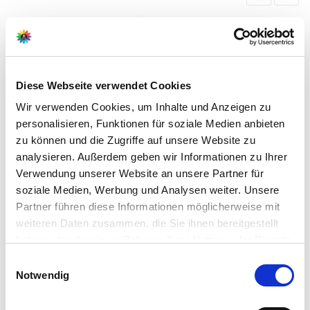
Diese Webseite verwendet Cookies
Wir verwenden Cookies, um Inhalte und Anzeigen zu
personalisieren, Funktionen für soziale Medien anbieten
zu können und die Zugriffe auf unsere Website zu
analysieren. Außerdem geben wir Informationen zu Ihrer
Verwendung unserer Website an unsere Partner für
soziale Medien, Werbung und Analysen weiter. Unsere
Partner führen diese Informationen möglicherweise mit
weiteren Daten zusammen, die Sie ihnen bereitgestellt
haben oder die sie im Rahmen Ihrer Nutzung der Dienste
gesammelt haben.
Bitte wählen Sie Ihre Einstellungen und
Einwilligungsauswahl
Notwendig
betätigen Sie anschließend den "OK"-Button:
Luville Kirche