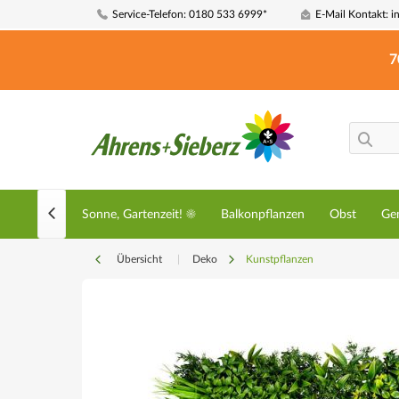
Service-Telefon: 0180 533 6999*
E-Mail Kontakt: i
7

☀️ Sommer, Sonne, Gartenzeit! ☀️
Balkonpflanzen
Obst
Ge
Übersicht
|
Deko
Kunstpflanzen