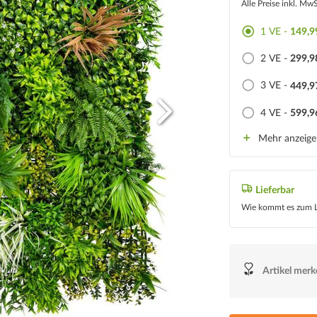
Alle Preise inkl. Mw
1 VE -
149,9
2 VE -
299,9
3 VE -
449,9
4 VE -
599,9
Mehr anzeig
Lieferbar
Wie kommt es zum L
Artikel mer