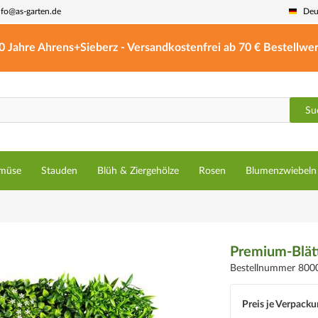
nfo@as-garten.de
Deu
0 Jahre Ahrens+Sieberz - Versandkostenfrei ab 70 € Bestellwer
Su
müse
Stauden
Blüh & Ziergehölze
Rosen
Blumenzwiebeln
Premium-Blät
Bestellnummer 800
Preis je Verpacku