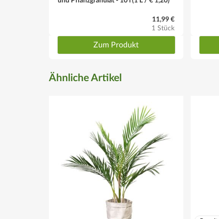
und Pflanzgranulat - 10 l (1 L / € 1,20)
11,99 €
1 Stück
Zum Produkt
Ähnliche Artikel