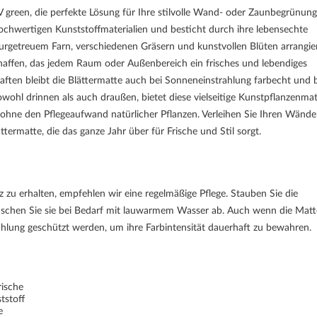
green, die perfekte Lösung für Ihre stilvolle Wand- oder Zaunbegrünung
chwertigen Kunststoffmaterialien und besticht durch ihre lebensechte
aturgetreuem Farn, verschiedenen Gräsern und kunstvollen Blüten arrangie
haffen, das jedem Raum oder Außenbereich ein frisches und lebendiges
ften bleibt die Blättermatte auch bei Sonneneinstrahlung farbecht und 
owohl drinnen als auch draußen, bietet diese vielseitige Kunstpflanzenma
ohne den Pflegeaufwand natürlicher Pflanzen. Verleihen Sie Ihren Wände
rmatte, die das ganze Jahr über für Frische und Stil sorgt.
 zu erhalten, empfehlen wir eine regelmäßige Pflege. Stauben Sie die
duschen Sie sie bei Bedarf mit lauwarmem Wasser ab. Auch wenn die Mat
rahlung geschützt werden, um ihre Farbintensität dauerhaft zu bewahren.
rische
tstoff
use