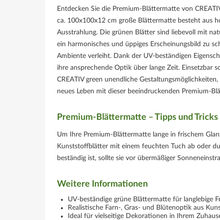
Entdecken Sie die Premium-Blättermatte von CREATIV 
ca. 100x100x12 cm große Blättermatte besteht aus ho
Ausstrahlung. Die grünen Blätter sind liebevoll mit n
ein harmonisches und üppiges Erscheinungsbild zu sc
Ambiente verleiht. Dank der UV-beständigen Eigenscha
ihre ansprechende Optik über lange Zeit. Einsetzbar s
CREATIV green unendliche Gestaltungsmöglichkeiten, 
neues Leben mit dieser beeindruckenden Premium-Blätte
Premium-Blättermatte – Tipps und Tricks
Um Ihre Premium-Blättermatte lange in frischem Glanz
Kunststoffblätter mit einem feuchten Tuch ab oder 
beständig ist, sollte sie vor übermäßiger Sonneneinst
Weitere Informationen
UV-beständige grüne Blättermatte für langlebige F
Realistische Farn-, Gras- und Blütenoptik aus Kuns
Ideal für vielseitige Dekorationen in Ihrem Zuha