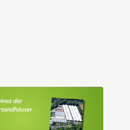
ines der
rsandhäuser