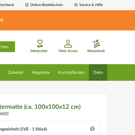
tschland
Online-Bestellschein
Service & Hilfe
t!
chen
Merkzettel
Mein Konto
Warenkorb
Zubehör
Angebote
Kunstpflanzen
Deko
termatte (ca. 100x100x12 cm)
0600
ngseinheit (1VE - 1 Stück)