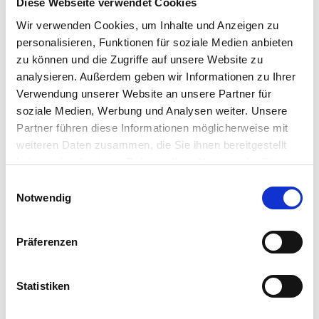
Diese Webseite verwendet Cookies
53721 Siegburg
Wir verwenden Cookies, um Inhalte und Anzeigen zu
personalisieren, Funktionen für soziale Medien anbieten
E-Mail: info@as-garten.de
zu können und die Zugriffe auf unsere Website zu
Webseite: https://www.as-
analysieren. Außerdem geben wir Informationen zu Ihrer
garten.de
Verwendung unserer Website an unsere Partner für
soziale Medien, Werbung und Analysen weiter. Unsere
Partner führen diese Informationen möglicherweise mit
Zubehör Produkte
weiteren Daten zusammen, die Sie ihnen bereitgestellt
haben oder die sie im Rahmen Ihrer Nutzung der Dienste
gesammelt haben.
Bitte wählen Sie Ihre Einstellungen und
Einwilligungsauswahl
Notwendig
betätigen Sie anschließend den "OK"-Button:
Präferenzen
Statistiken