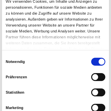
E-Mail: info@wurm.com
Wir verwenden Cookies, um Inhalte und Anzeigen zu
Webseite:
personalisieren, Funktionen für soziale Medien anbieten
https://www.wurm.com
zu können und die Zugriffe auf unsere Website zu
analysieren. Außerdem geben wir Informationen zu Ihrer
Verwendung unserer Website an unsere Partner für
soziale Medien, Werbung und Analysen weiter. Unsere
Zubehör Produkte
Partner führen diese Informationen möglicherweise mit
weiteren Daten zusammen, die Sie ihnen bereitgestellt
haben oder die sie im Rahmen Ihrer Nutzung der Dienste
gesammelt haben.
Bitte wählen Sie Ihre Einstellungen und
Einwilligungsauswahl
Notwendig
betätigen Sie anschließend den "OK"-Button:
Präferenzen
Statistiken
Marketing