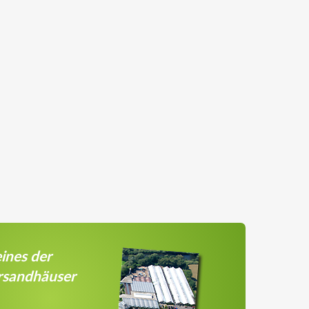
ines der
rsandhäuser