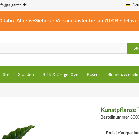
nfo@as-garten.de
Deu
0 Jahre Ahrens+Sieberz - Versandkostenfrei ab 70 € Bestellwer
Su
müse
Stauden
Blüh & Ziergehölze
Rosen
Blumenzwiebeln
Kunstpflanze 
Bestellnummer 800
Preis je Verpacku