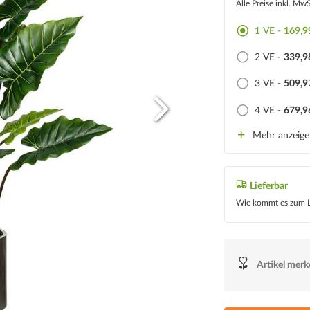
Alle Preise inkl. Mw
1 VE -
169,9
2 VE -
339,9
3 VE -
509,9
4 VE -
679,9
Mehr anzeig
Lieferbar
Wie kommt es zum L
Artikel mer