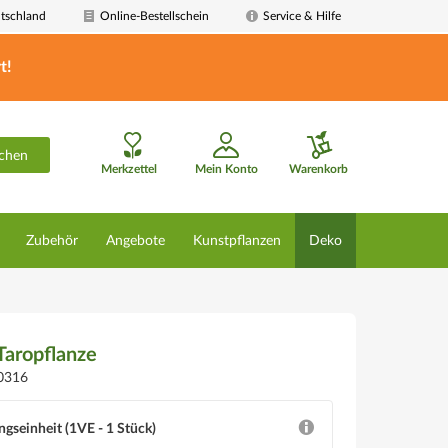
tschland
Online-Bestellschein
Service & Hilfe
t!
chen
Merkzettel
Mein Konto
Warenkorb
Zubehör
Angebote
Kunstpflanzen
Deko
Taropflanze
0316
ngseinheit (1VE - 1 Stück)