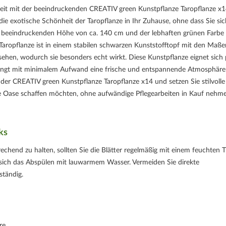
eit mit der beeindruckenden CREATIV green Kunstpflanze Taropflanze x1
die exotische Schönheit der Taropflanze in Ihr Zuhause, ohne dass Sie si
 beeindruckenden Höhe von ca. 140 cm und der lebhaften grünen Farbe
ie Taropflanze ist in einem stabilen schwarzen Kunststofftopf mit den Maße
sehen, wodurch sie besonders echt wirkt. Diese Kunstpflanze eignet sich 
ingt mit minimalem Aufwand eine frische und entspannende Atmosphäre
 der CREATIV green Kunstpflanze Taropflanze x14 und setzen Sie stilvolle
grüne Oase schaffen möchten, ohne aufwändige Pflegearbeiten in Kauf nehm
ks
echend zu halten, sollten Sie die Blätter regelmäßig mit einem feuchten 
 sich das Abspülen mit lauwarmem Wasser. Vermeiden Sie direkte
ständig.
re