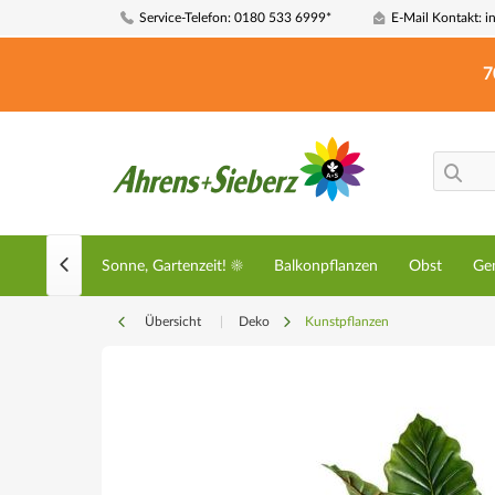
Service-Telefon: 0180 533 6999*
E-Mail Kontakt: i
7

☀️ Sommer, Sonne, Gartenzeit! ☀️
Balkonpflanzen
Obst
Ge
Übersicht
|
Deko
Kunstpflanzen