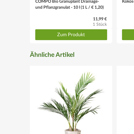
COMPO Bio Granuplant Drainage-
Kokos
und Pflanzgranulat - 10 l (1 L / € 1,20)
11,99 €
1 Stück
Zum Produkt
Ähnliche Artikel