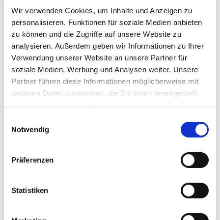
Wir verwenden Cookies, um Inhalte und Anzeigen zu
E-Mail: info@as-garten.de
personalisieren, Funktionen für soziale Medien anbieten
Webseite: https://www.as-
zu können und die Zugriffe auf unsere Website zu
garten.de
analysieren. Außerdem geben wir Informationen zu Ihrer
Verwendung unserer Website an unsere Partner für
soziale Medien, Werbung und Analysen weiter. Unsere
Zubehör Produkte
Partner führen diese Informationen möglicherweise mit
weiteren Daten zusammen, die Sie ihnen bereitgestellt
haben oder die sie im Rahmen Ihrer Nutzung der Dienste
gesammelt haben.
Bitte wählen Sie Ihre Einstellungen und
Einwilligungsauswahl
Notwendig
betätigen Sie anschließend den "OK"-Button:
Präferenzen
Statistiken